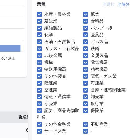
業種
全選択
全解除
水産・農林業
鉱業
建設業
食料品
繊維製品
パルプ・紙
化学
医薬品
石油・石炭製品
ゴム製品
ガラス・土石製品
鉄鋼
非鉄金属
金属製品
機械
電気機器
輸送用機器
精密機器
その他製品
電気・ガス業
陸運業
海運業
空運業
倉庫・運輸関連業
情報・通信業
卸売業
小売業
銀行業
証券、商品先物取
保険業
※1
※2
引業
確認した有報締日
従業員数
臨時従業員数
その他金融業
不動産業
655人
944人
2024年08月31
サービス業
-