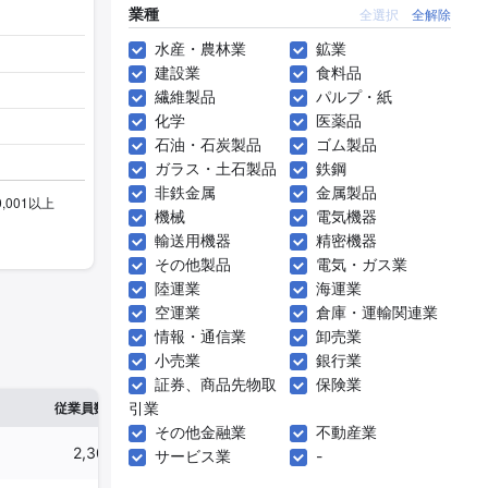
業種
全選択
全解除
水産・農林業
鉱業
建設業
食料品
繊維製品
パルプ・紙
化学
医薬品
石油・石炭製品
ゴム製品
ガラス・土石製品
鉄鋼
非鉄金属
金属製品
機械
電気機器
輸送用機器
精密機器
その他製品
電気・ガス業
陸運業
海運業
空運業
倉庫・運輸関連業
情報・通信業
卸売業
小売業
銀行業
証券、商品先物取
保険業
※1
※2
引業
確認した有報締日
従業員数
臨時従業員数
その他金融業
不動産業
2,302人
-
2025年03月31日
サービス業
-