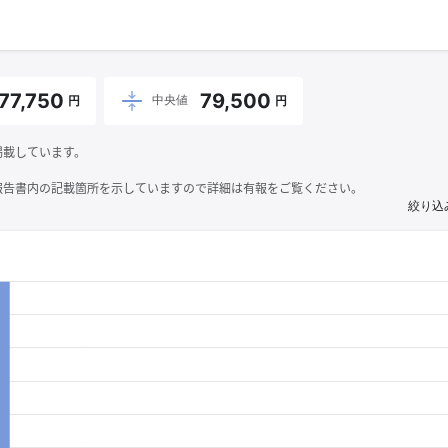
77,750
79,500
中央値
円
円
掲載しています。
報告書内の記載箇所を示していますので詳細は有報をご覧ください。
絞り込