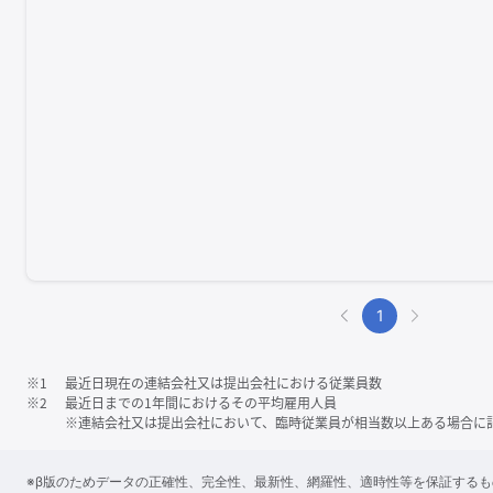
1
※1
最近日現在の連結会社又は提出会社における従業員数
※2
最近日までの1年間におけるその平均雇用人員
※連結会社又は提出会社において、臨時従業員が相当数以上ある場合に
※β版のためデータの正確性、完全性、最新性、網羅性、適時性等を保証する