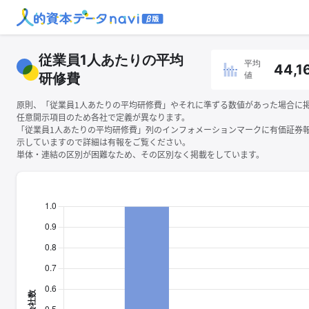
従業員1人あたりの平均
平均
44,1
値
研修費
原則、「従業員1人あたりの平均研修費」やそれに準ずる数値があった場合に
任意開示項目のため各社で定義が異なります。
「従業員1人あたりの平均研修費」列のインフォメーションマークに有価証券
示していますので詳細は有報をご覧ください。
単体・連結の区別が困難なため、その区別なく掲載をしています。