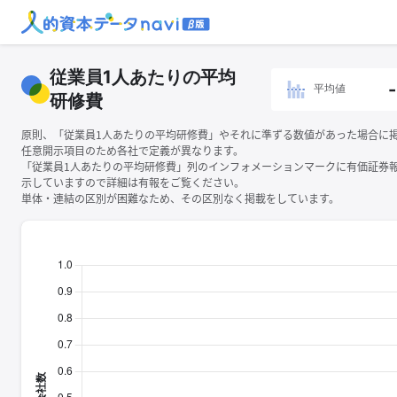
従業員1人あたりの平均
-
平均値
研修費
原則、「従業員1人あたりの平均研修費」やそれに準ずる数値があった場合に
任意開示項目のため各社で定義が異なります。
「従業員1人あたりの平均研修費」列のインフォメーションマークに有価証券
示していますので詳細は有報をご覧ください。
単体・連結の区別が困難なため、その区別なく掲載をしています。