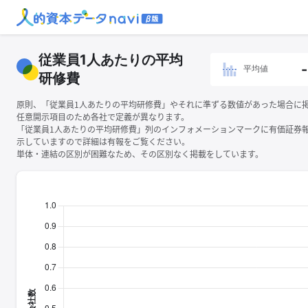
従業員1人あたりの平均
-
平均値
研修費
原則、「従業員1人あたりの平均研修費」やそれに準ずる数値があった場合に
任意開示項目のため各社で定義が異なります。
「従業員1人あたりの平均研修費」列のインフォメーションマークに有価証券
示していますので詳細は有報をご覧ください。
単体・連結の区別が困難なため、その区別なく掲載をしています。