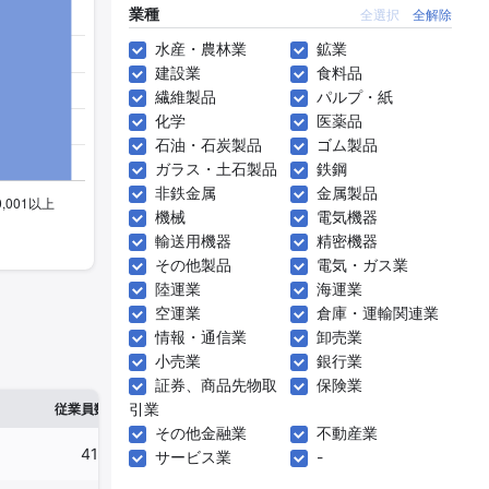
業種
全選択
全解除
水産・農林業
鉱業
建設業
食料品
繊維製品
パルプ・紙
化学
医薬品
石油・石炭製品
ゴム製品
ガラス・土石製品
鉄鋼
非鉄金属
金属製品
機械
電気機器
輸送用機器
精密機器
その他製品
電気・ガス業
陸運業
海運業
空運業
倉庫・運輸関連業
情報・通信業
卸売業
小売業
銀行業
証券、商品先物取
保険業
※1
※2
引業
確認した有報締日
従業員数
臨時従業員数
その他金融業
不動産業
410人
118人
2024年06月30日
サービス業
-