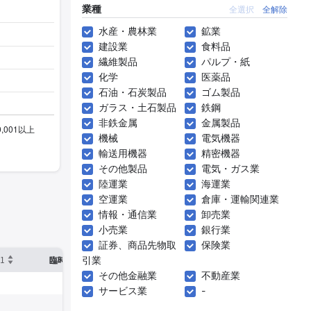
業種
全選択
全解除
水産・農林業
鉱業
建設業
食料品
繊維製品
パルプ・紙
化学
医薬品
石油・石炭製品
ゴム製品
ガラス・土石製品
鉄鋼
非鉄金属
金属製品
機械
電気機器
輸送用機器
精密機器
その他製品
電気・ガス業
陸運業
海運業
空運業
倉庫・運輸関連業
情報・通信業
卸売業
小売業
銀行業
証券、商品先物取
保険業
1
※2
引業
確認した有報締日
臨時従業員数
その他金融業
不動産業
サービス業
-