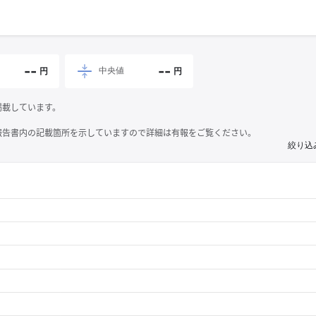
--
--
中央値
円
円
掲載しています。
報告書内の記載箇所を示していますので詳細は有報をご覧ください。
絞り込