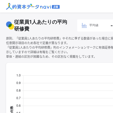
従業員1人あたりの平均
-
平均値
研修費
原則、「従業員1人あたりの平均研修費」やそれに準ずる数値があった場合に
任意開示項目のため各社で定義が異なります。
「従業員1人あたりの平均研修費」列のインフォメーションマークに有価証券
示していますので詳細は有報をご覧ください。
単体・連結の区別が困難なため、その区別なく掲載をしています。