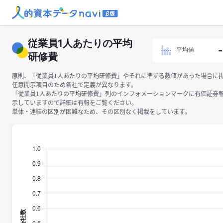
従業員1人あたりの平均
-
平均値
研修費
原則、「従業員1人あたりの平均研修費」やそれに準ずる数値があった場合に
任意開示項目のため各社で定義が異なります。
「従業員1人あたりの平均研修費」列のインフォメーションマークに有価証券
示していますので詳細は有報をご覧ください。
単体・連結の区別が困難なため、その区別なく掲載をしています。