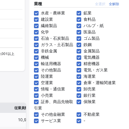
業種
全選択
全解除
水産・農林業
鉱業
建設業
食料品
繊維製品
パルプ・紙
化学
医薬品
石油・石炭製品
ゴム製品
ガラス・土石製品
鉄鋼
非鉄金属
金属製品
機械
電気機器
輸送用機器
精密機器
その他製品
電気・ガス業
陸運業
海運業
空運業
倉庫・運輸関連業
情報・通信業
卸売業
小売業
銀行業
証券、商品先物取
保険業
※1
※2
引業
確認した有報締日
従業員数
臨時従業員数
その他金融業
不動産業
10,929人
-
2024年12月31日
サービス業
-