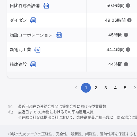
日比谷総合設備
50.9時間
ダイダン
49.06時間
物語コーポレーション
45時間
新電元工業
44.4時間
鉄建建設
44時間
1
2
3
4
5
※1
最近日現在の連結会社又は提出会社における従業員数
※2
最近日までの1年間におけるその平均雇用人員
※連結会社又は提出会社において、臨時従業員が相当数以上ある場合に
※β版のためデータの正確性、完全性、最新性、網羅性、適時性等を保証する