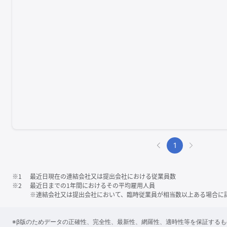
1
※1
最近日現在の連結会社又は提出会社における従業員数
※2
最近日までの1年間におけるその平均雇用人員
※連結会社又は提出会社において、臨時従業員が相当数以上ある場合に
※β版のためデータの正確性、完全性、最新性、網羅性、適時性等を保証する