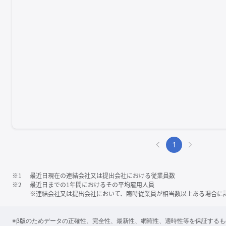
1
※1
最近日現在の連結会社又は提出会社における従業員数
※2
最近日までの1年間におけるその平均雇用人員
※連結会社又は提出会社において、臨時従業員が相当数以上ある場合に
※β版のためデータの正確性、完全性、最新性、網羅性、適時性等を保証する