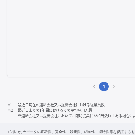
1
※1
最近日現在の連結会社又は提出会社における従業員数
※2
最近日までの1年間におけるその平均雇用人員
※連結会社又は提出会社において、臨時従業員が相当数以上ある場合に
※β版のためデータの正確性、完全性、最新性、網羅性、適時性等を保証する