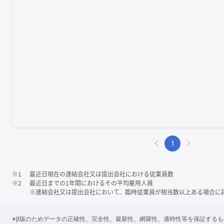
1
※1
最近日現在の連結会社又は提出会社における従業員数
※2
最近日までの1年間におけるその平均雇用人員
※連結会社又は提出会社において、臨時従業員が相当数以上ある場合に
※β版のためデータの正確性、完全性、最新性、網羅性、適時性等を保証する