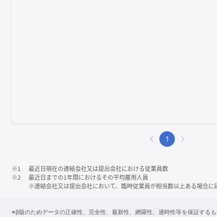
1
※1
最近日現在の連結会社又は提出会社における従業員数
※2
最近日までの1年間におけるその平均雇用人員
※連結会社又は提出会社において、臨時従業員が相当数以上ある場合に
※β版のためデータの正確性、完全性、最新性、網羅性、適時性等を保証する