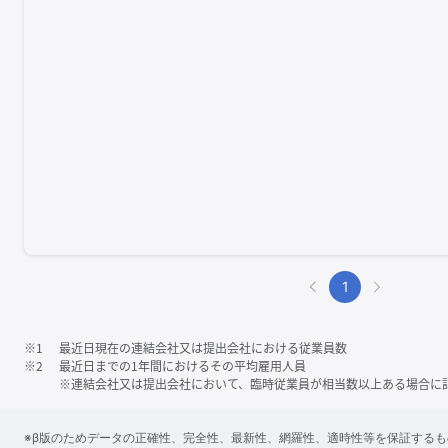
1
※1
最近日現在の連結会社又は提出会社における従業員数
※2
最近日までの1年間におけるその平均雇用人員
※連結会社又は提出会社において、臨時従業員が相当数以上ある場合に
※β版のためデータの正確性、完全性、最新性、網羅性、適時性等を保証する