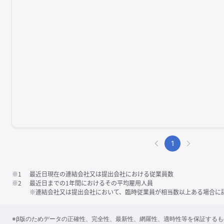
1
※1
最近日現在の連結会社又は提出会社における従業員数
※2
最近日までの1年間におけるその平均雇用人員
※連結会社又は提出会社において、臨時従業員が相当数以上ある場合に
※β版のためデータの正確性、完全性、最新性、網羅性、適時性等を保証する