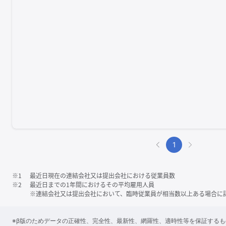
1
※1
最近日現在の連結会社又は提出会社における従業員数
※2
最近日までの1年間におけるその平均雇用人員
※連結会社又は提出会社において、臨時従業員が相当数以上ある場合に
※β版のためデータの正確性、完全性、最新性、網羅性、適時性等を保証する