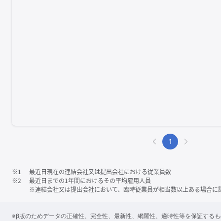
1
※1
最近日現在の連結会社又は提出会社における従業員数
※2
最近日までの1年間におけるその平均雇用人員
※連結会社又は提出会社において、臨時従業員が相当数以上ある場合に
※β版のためデータの正確性、完全性、最新性、網羅性、適時性等を保証する