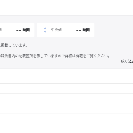
--
--
値
中央値
時間
時間
に掲載しています。
券報告書内の記載箇所を示していますので詳細は有報をご覧ください。
絞り込