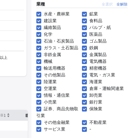
業種
全選択
全解除
水産・農林業
鉱業
建設業
食料品
繊維製品
パルプ・紙
化学
医薬品
石油・石炭製品
ゴム製品
ガラス・土石製品
鉄鋼
非鉄金属
金属製品
機械
電気機器
輸送用機器
精密機器
その他製品
電気・ガス業
陸運業
海運業
空運業
倉庫・運輸関連業
情報・通信業
卸売業
小売業
銀行業
証券、商品先物取
保険業
※1
※2
引業
確認した有報締日
臨時従業員数
その他金融業
不動産業
サービス業
-