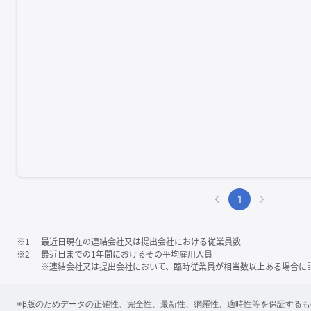
1
※1
最近日現在の連結会社又は提出会社における従業員数
※2
最近日までの1年間におけるその平均雇用人員
※連結会社又は提出会社において、臨時従業員が相当数以上ある場合に
※β版のためデータの正確性、完全性、最新性、網羅性、適時性等を保証する