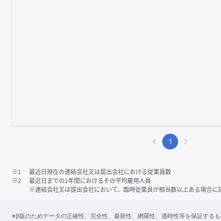
1
※1
最近日現在の連結会社又は提出会社における従業員数
※2
最近日までの1年間におけるその平均雇用人員
※連結会社又は提出会社において、臨時従業員が相当数以上ある場合に
※β版のためデータの正確性、完全性、最新性、網羅性、適時性等を保証する