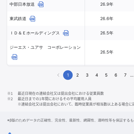
中部日本放送
26.9年
東武鉄道
26.6年
ＩＤ＆Ｅホールディングス
26.5年
ジーエス・ユアサ コーポレーション
26.5年
あいちフィナンシャルグループ
26.3年
1
2
3
4
5
6
7
…
※1
最近日現在の連結会社又は提出会社における従業員数
※2
最近日までの1年間におけるその平均雇用人員
※連結会社又は提出会社において、臨時従業員が相当数以上ある場合に
※β版のためデータの正確性、完全性、最新性、網羅性、適時性等を保証する