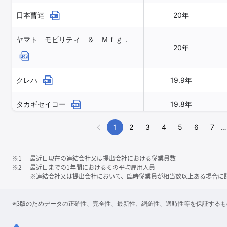
日本曹達
20年
ヤマト モビリティ ＆ Ｍｆｇ．
20年
クレハ
19.9年
タカギセイコー
19.8年
1
2
3
4
5
6
7
…
※1
最近日現在の連結会社又は提出会社における従業員数
※2
最近日までの1年間におけるその平均雇用人員
※連結会社又は提出会社において、臨時従業員が相当数以上ある場合に
※β版のためデータの正確性、完全性、最新性、網羅性、適時性等を保証する