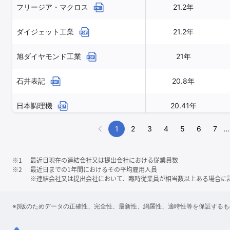
フリージア・マクロス
21.2年
ダイジェット工業
21.2年
旭ダイヤモンド工業
21年
石井表記
20.8年
日本調理機
20.41年
1
2
3
4
5
6
7
…
※1
最近日現在の連結会社又は提出会社における従業員数
※2
最近日までの1年間におけるその平均雇用人員
※連結会社又は提出会社において、臨時従業員が相当数以上ある場合に
※β版のためデータの正確性、完全性、最新性、網羅性、適時性等を保証する