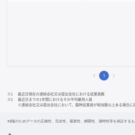
1
※1
最近日現在の連結会社又は提出会社における従業員数
※2
最近日までの1年間におけるその平均雇用人員
※連結会社又は提出会社において、臨時従業員が相当数以上ある場合に
※β版のためデータの正確性、完全性、最新性、網羅性、適時性等を保証する