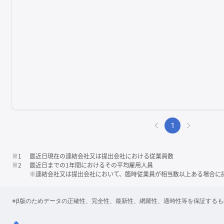
1
※1
最近日現在の連結会社又は提出会社における従業員数
※2
最近日までの1年間におけるその平均雇用人員
※連結会社又は提出会社において、臨時従業員が相当数以上ある場合に
※β版のためデータの正確性、完全性、最新性、網羅性、適時性等を保証する