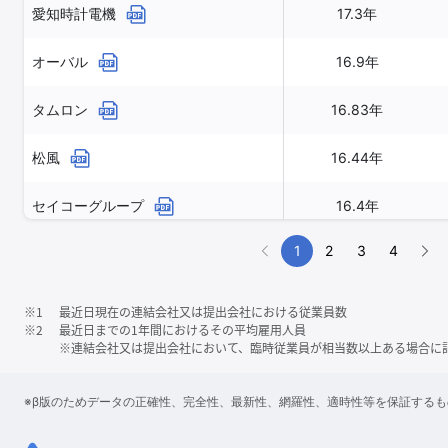
愛知時計電機
17.3年
オーバル
16.9年
タムロン
16.83年
松風
16.44年
セイコーグループ
16.4年
1
2
3
4
※1
最近日現在の連結会社又は提出会社における従業員数
※2
最近日までの1年間におけるその平均雇用人員
※連結会社又は提出会社において、臨時従業員が相当数以上ある場合に
※β版のためデータの正確性、完全性、最新性、網羅性、適時性等を保証する