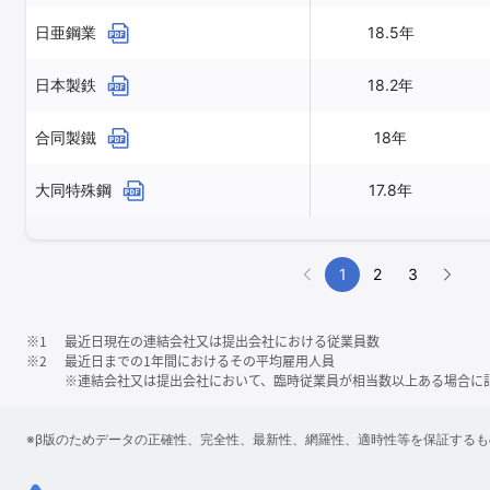
日亜鋼業
18.5年
日本製鉄
18.2年
合同製鐵
18年
大同特殊鋼
17.8年
1
2
3
※1
最近日現在の連結会社又は提出会社における従業員数
※2
最近日までの1年間におけるその平均雇用人員
※連結会社又は提出会社において、臨時従業員が相当数以上ある場合に
※β版のためデータの正確性、完全性、最新性、網羅性、適時性等を保証する