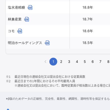
塩水港精糖
18.8年
林兼産業
18.7年
コモ
18.6年
明治ホールディングス
18.5年
1
2
3
4
5
6
7
8
※1
最近日現在の連結会社又は提出会社における従業員数
※2
最近日までの1年間におけるその平均雇用人員
※連結会社又は提出会社において、臨時従業員が相当数以上ある場合に
※β版のためデータの正確性、完全性、最新性、網羅性、適時性等を保証する