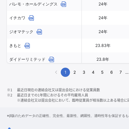
パレモ・ホールディングス
24年
イチカワ
24年
ジオマテック
24年
きもと
23.83年
ダイドーリミテッド
23.8年
1
2
3
4
5
6
7
…
※1
最近日現在の連結会社又は提出会社における従業員数
※2
最近日までの1年間におけるその平均雇用人員
※連結会社又は提出会社において、臨時従業員が相当数以上ある場合に
※β版のためデータの正確性、完全性、最新性、網羅性、適時性等を保証する