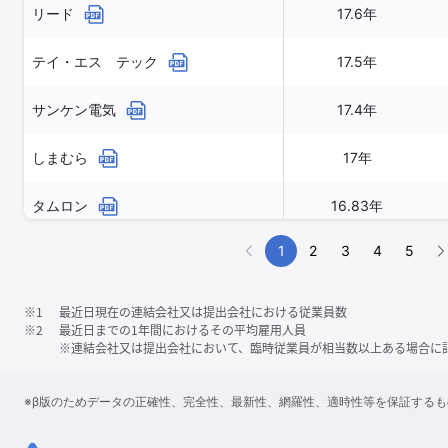
リード
17.6年
テイ・エス テック
17.5年
サンケン電気
17.4年
しまむら
17年
タムロン
16.83年
1
2
3
4
5
※1
最近日現在の連結会社又は提出会社における従業員数
※2
最近日までの1年間におけるその平均雇用人員
※連結会社又は提出会社において、臨時従業員が相当数以上ある場合に
※β版のためデータの正確性、完全性、最新性、網羅性、適時性等を保証する