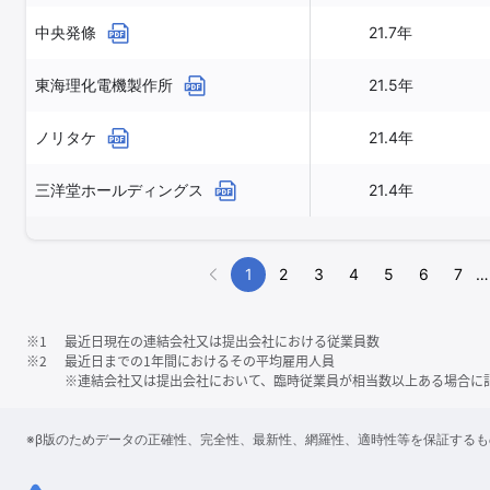
中央発條
21.7年
東海理化電機製作所
21.5年
ノリタケ
21.4年
三洋堂ホールディングス
21.4年
1
2
3
4
5
6
7
…
※1
最近日現在の連結会社又は提出会社における従業員数
※2
最近日までの1年間におけるその平均雇用人員
※連結会社又は提出会社において、臨時従業員が相当数以上ある場合に
※β版のためデータの正確性、完全性、最新性、網羅性、適時性等を保証する