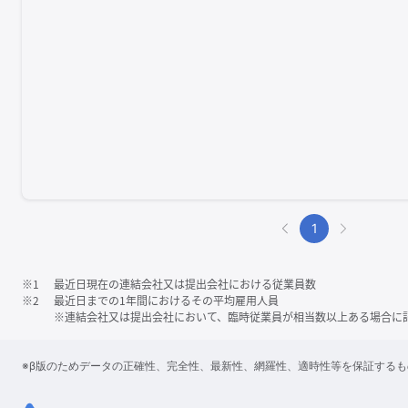
1
※1
最近日現在の連結会社又は提出会社における従業員数
※2
最近日までの1年間におけるその平均雇用人員
※連結会社又は提出会社において、臨時従業員が相当数以上ある場合に
※β版のためデータの正確性、完全性、最新性、網羅性、適時性等を保証する