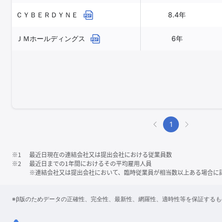
ＣＹＢＥＲＤＹＮＥ
8.4年
ＪＭホールディングス
6年
1
※1
最近日現在の連結会社又は提出会社における従業員数
※2
最近日までの1年間におけるその平均雇用人員
※連結会社又は提出会社において、臨時従業員が相当数以上ある場合に
※β版のためデータの正確性、完全性、最新性、網羅性、適時性等を保証する