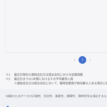
1
※1
最近日現在の連結会社又は提出会社における従業員数
※2
最近日までの1年間におけるその平均雇用人員
※連結会社又は提出会社において、臨時従業員が相当数以上ある場合に
※β版のためデータの正確性、完全性、最新性、網羅性、適時性等を保証する