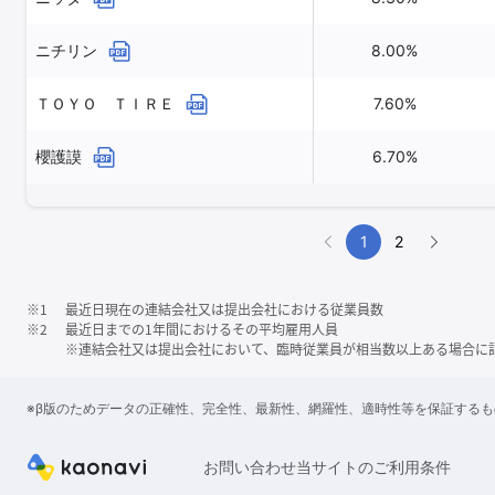
ニチリン
8.00%
ＴＯＹＯ ＴＩＲＥ
7.60%
櫻護謨
6.70%
1
2
※1
最近日現在の連結会社又は提出会社における従業員数
※2
最近日までの1年間におけるその平均雇用人員
※連結会社又は提出会社において、臨時従業員が相当数以上ある場合に
※β版のためデータの正確性、完全性、最新性、網羅性、適時性等を保証する
お問い合わせ
当サイトのご利用条件