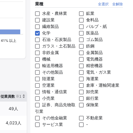
業種
全選択
全解除
水産・農林業
鉱業
建設業
食料品
繊維製品
パルプ・紙
化学
医薬品
石油・石炭製品
ゴム製品
ガラス・土石製品
鉄鋼
非鉄金属
金属製品
機械
電気機器
輸送用機器
精密機器
その他製品
電気・ガス業
陸運業
海運業
空運業
倉庫・運輸関連業
情報・通信業
卸売業
※1
※2
確認した有報締日
従業員数
臨時従業員数
小売業
銀行業
証券、商品先物取
保険業
49人
2人
2024年09月30日
引業
その他金融業
不動産業
4,023人
1,455人
2024年12月31日
サービス業
-