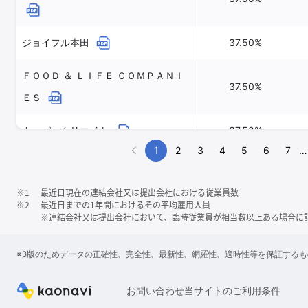
ジョイフル本田
37.50%
ＦＯＯＤ ＆ ＬＩＦＥ ＣＯＭＰＡＮＩ
37.50%
ＥＳ
カッパ・クリエイト
37.50%
1
2
3
4
5
6
7
…
銚子丸
33.30%
※1
最近日現在の連結会社又は提出会社における従業員数
※2
最近日までの1年間におけるその平均雇用人員
※連結会社又は提出会社において、臨時従業員が相当数以上ある場合に
※β版のためデータの正確性、完全性、最新性、網羅性、適時性等を保証する
お問い合わせ
当サイトのご利用条件