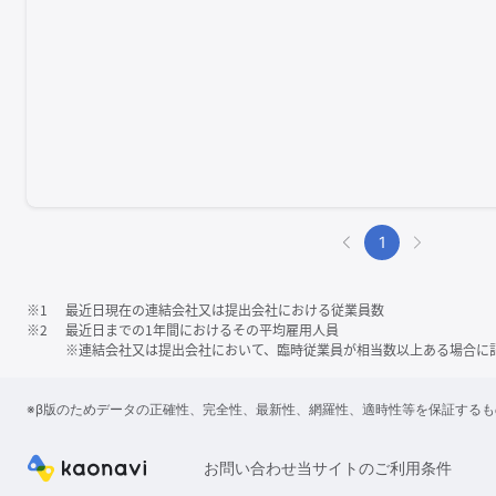
1
※1
最近日現在の連結会社又は提出会社における従業員数
※2
最近日までの1年間におけるその平均雇用人員
※連結会社又は提出会社において、臨時従業員が相当数以上ある場合に
※β版のためデータの正確性、完全性、最新性、網羅性、適時性等を保証する
お問い合わせ
当サイトのご利用条件