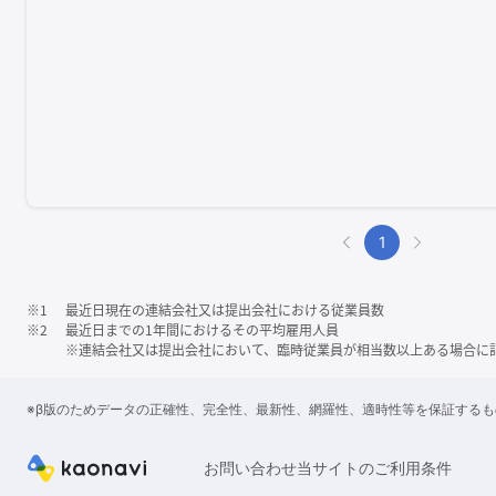
1
※1
最近日現在の連結会社又は提出会社における従業員数
※2
最近日までの1年間におけるその平均雇用人員
※連結会社又は提出会社において、臨時従業員が相当数以上ある場合に
※β版のためデータの正確性、完全性、最新性、網羅性、適時性等を保証する
お問い合わせ
当サイトのご利用条件