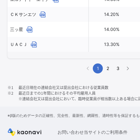
ＣＫサンエツ
14.20%
三ッ星
14.00%
ＵＡＣＪ
13.30%
1
2
3
※1
最近日現在の連結会社又は提出会社における従業員数
※2
最近日までの1年間におけるその平均雇用人員
※連結会社又は提出会社において、臨時従業員が相当数以上ある場合に
※β版のためデータの正確性、完全性、最新性、網羅性、適時性等を保証する
お問い合わせ
当サイトのご利用条件