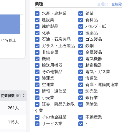
業種
全選択
全解除
水産・農林業
鉱業
建設業
食料品
繊維製品
パルプ・紙
化学
医薬品
石油・石炭製品
ゴム製品
ガラス・土石製品
鉄鋼
非鉄金属
金属製品
機械
電気機器
輸送用機器
精密機器
その他製品
電気・ガス業
陸運業
海運業
空運業
倉庫・運輸関連業
情報・通信業
卸売業
※1
※2
確認した有報締日
従業員数
臨時従業員数
小売業
銀行業
証券、商品先物取
保険業
261人
88人
2024年08月31日
引業
その他金融業
不動産業
115人
190人
2025年03月31日
サービス業
-