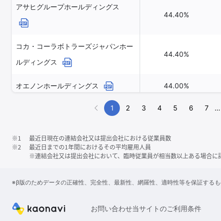
アサヒグループホールディングス
44.40%
コカ・コーラボトラーズジャパンホー
44.40%
ルディングス
オエノンホールディングス
44.00%
1
2
3
4
5
6
7
…
ノエビアホールディングス
43.80%
アインホールディングス
42.90%
※1
最近日現在の連結会社又は提出会社における従業員数
※2
最近日までの1年間におけるその平均雇用人員
※連結会社又は提出会社において、臨時従業員が相当数以上ある場合に
※β版のためデータの正確性、完全性、最新性、網羅性、適時性等を保証する
お問い合わせ
当サイトのご利用条件