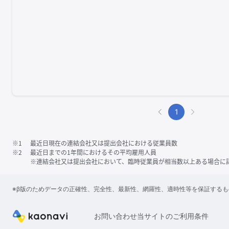
1
※1
最近日現在の連結会社又は提出会社における従業員数
※2
最近日までの1年間におけるその平均雇用人員
※連結会社又は提出会社において、臨時従業員が相当数以上ある場合に
※β版のためデータの正確性、完全性、最新性、網羅性、適時性等を保証する
お問い合わせ
当サイトのご利用条件