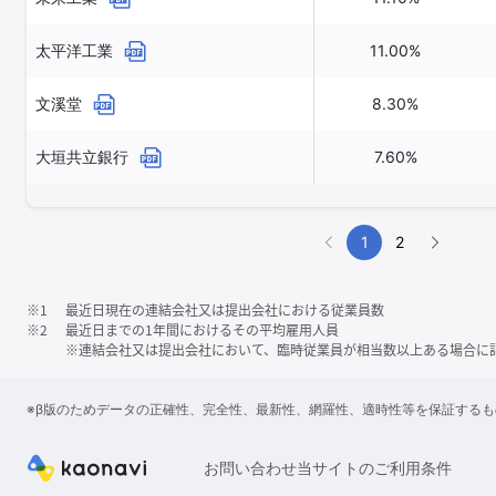
太平洋工業
11.00%
文溪堂
8.30%
大垣共立銀行
7.60%
1
2
※1
最近日現在の連結会社又は提出会社における従業員数
※2
最近日までの1年間におけるその平均雇用人員
※連結会社又は提出会社において、臨時従業員が相当数以上ある場合に
※β版のためデータの正確性、完全性、最新性、網羅性、適時性等を保証する
お問い合わせ
当サイトのご利用条件