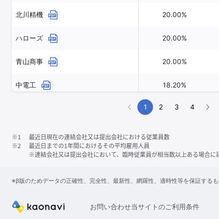
北川精機
20.00%
ハローズ
20.00%
青山商事
20.00%
中電工
18.20%
1
2
3
4
※1
最近日現在の連結会社又は提出会社における従業員数
※2
最近日までの1年間におけるその平均雇用人員
※連結会社又は提出会社において、臨時従業員が相当数以上ある場合に
※β版のためデータの正確性、完全性、最新性、網羅性、適時性等を保証する
お問い合わせ
当サイトのご利用条件