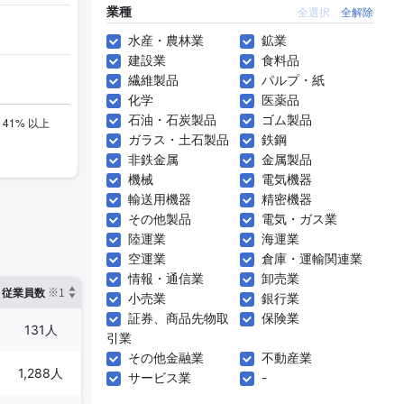
業種
全選択
全解除
水産・農林業
鉱業
建設業
食料品
繊維製品
パルプ・紙
化学
医薬品
石油・石炭製品
ゴム製品
ガラス・土石製品
鉄鋼
非鉄金属
金属製品
機械
電気機器
輸送用機器
精密機器
その他製品
電気・ガス業
陸運業
海運業
空運業
倉庫・運輸関連業
情報・通信業
卸売業
※1
※2
確認した有報締日
従業員数
臨時従業員数
小売業
銀行業
証券、商品先物取
保険業
131人
24人
2024年04月30日
引業
その他金融業
不動産業
1,288人
527人
2025年03月31日
サービス業
-