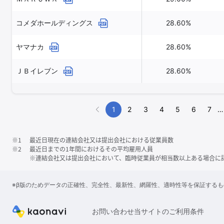
コメダホールディングス
28.60%
ヤマナカ
28.60%
ＪＢイレブン
28.60%
1
2
3
4
5
6
7
…
※1
最近日現在の連結会社又は提出会社における従業員数
※2
最近日までの1年間におけるその平均雇用人員
※連結会社又は提出会社において、臨時従業員が相当数以上ある場合に
※β版のためデータの正確性、完全性、最新性、網羅性、適時性等を保証する
お問い合わせ
当サイトのご利用条件